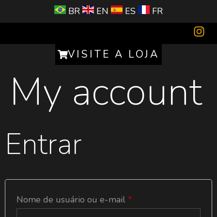
BR
EN
ES
FR
Cadastre seu bar ou restaurante
Golden Celebrity
VISITE A LOJA
My account
Entrar
Nome de usuário ou e-mail
*